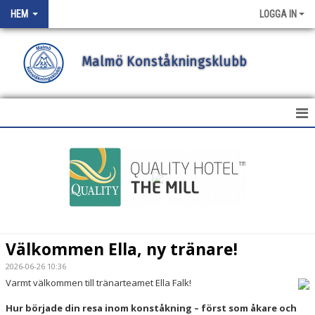
HEM
LOGGA IN
Malmö Konståkningsklubb
HEM
NYHETER
OM KLUBBEN
KLUBBSHOP
Välkommen Ella, ny tränare!
BILDGALLERI
2026-06-26 10:36
Varmt välkommen till tränarteamet Ella Falk!
DOKUMENT
Hur började din resa inom konståkning – först som åkare och