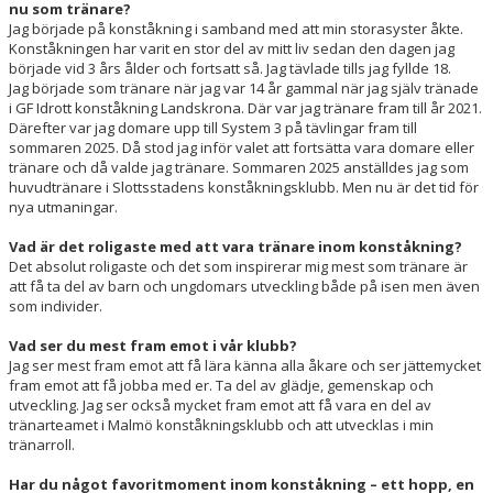
nu som tränare?
Jag började på konståkning i samband med att min storasyster åkte.
Konståkningen har varit en stor del av mitt liv sedan den dagen jag
började vid 3 års ålder och fortsatt så. Jag tävlade tills jag fyllde 18.
Jag började som tränare när jag var 14 år gammal när jag själv tränade
i GF Idrott konståkning Landskrona. Där var jag tränare fram till år 2021.
Därefter var jag domare upp till System 3 på tävlingar fram till
sommaren 2025. Då stod jag inför valet att fortsätta vara domare eller
tränare och då valde jag tränare. Sommaren 2025 anställdes jag som
huvudtränare i Slottsstadens konståkningsklubb. Men nu är det tid för
nya utmaningar.
Vad är det roligaste med att vara tränare inom konståkning?
Det absolut roligaste och det som inspirerar mig mest som tränare är
att få ta del av barn och ungdomars utveckling både på isen men även
som individer.
Vad ser du mest fram emot i vår klubb?
Jag ser mest fram emot att få lära känna alla åkare och ser jättemycket
fram emot att få jobba med er. Ta del av glädje, gemenskap och
utveckling. Jag ser också mycket fram emot att få vara en del av
tränarteamet i Malmö konståkningsklubb och att utvecklas i min
tränarroll.
Har du något favoritmoment inom konståkning – ett hopp, en