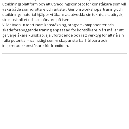
MALMÖ KONSTÅKNINGSKLUBB
utbildningsplattform och ett utvecklingskoncept för konståkare som vill
växa både som idrottare och artister. Genom workshops, träning och
utbildningsmaterial hjälper vi åkare att utveckla sin teknik, sitt uttryck,
SPONSRING
sin musikalitet och sin närvaro på isen.
Vi lär även ut teori inom konståkning, programkomponenter och
OM OLYCKAN ÄR FRAMME
skadeförebyggande träning anpassad för konståkare. Vårt mål är att
ge varje åkare kunskap, självförtroende och rätt verktyg för att nå sin
fulla potential – samtidigt som vi skapar starka, hållbara och
LÄGER OCH KURSER MED VÅRA TRÄNARE
inspirerade konståkare för framtiden.
KLUBBSHOP
BILDGALLERI
DOKUMENT