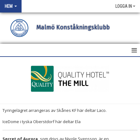
HEM
LOGGA IN
Malmö Konståkningsklubb
HEM
NYHETER
OM KLUBBEN
MEDLEMSREGER
Tyringelägret arrangeras av Skånes KF här deltar Laco.
TRÄNARE
IceDome i tyska Oberstdorf här deltar Ela
STYRELSEN
Secret of Aurora,
som drivs av Nivole Svensson, är en