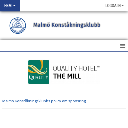
HEM
LOGGA IN
Malmö Konståkningsklubb
HEM
NYHETER
OM KLUBBEN
MEDLEMSREGER
Malmö Konståkningsklubbs policy om sponsring
TRÄNARE
STYRELSEN